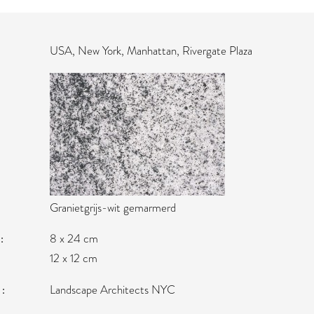
USA, New York, Manhattan, Rivergate Plaza
Granietgrijs-wit gemarmerd
N
8 x 24 cm
12 x 12 cm
T
Landscape Architects NYC