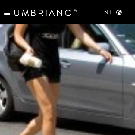
UMBRIANO
®
NL