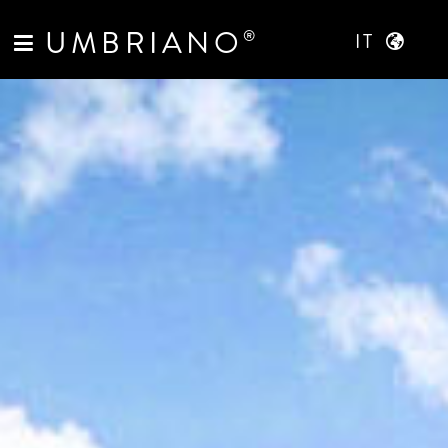
UMBRIANO
®
IT