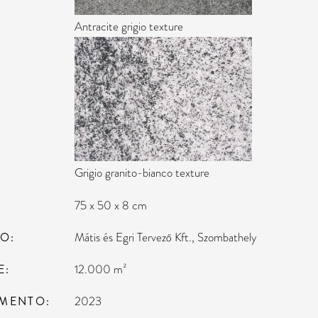
Antracite grigio texture
Grigio granito-bianco texture
75 x 50 x 8 cm
TO
Mátis és Egri Tervező Kft., Szombathely
E
12.000 m²
MENTO
2023