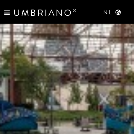
UMBRIANO
®
NL