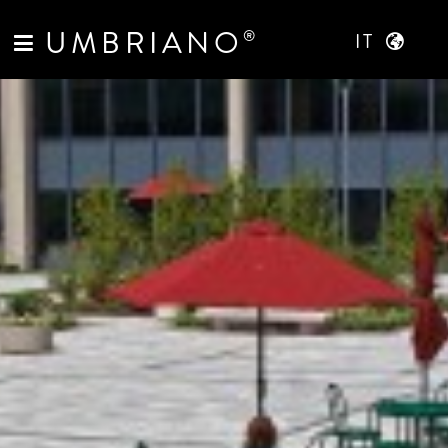
UMBRIANO
®
IT