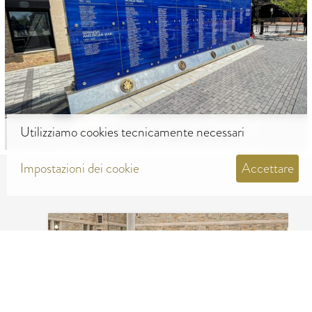
Utilizziamo cookies tecnicamente necessari
ESPANDI LA GALLERIA
Impostazioni dei cookie
Accettare