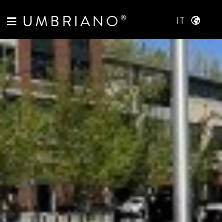
UMBRIANO
®
IT